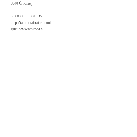
8340 Črnomelj
m: 00386 31 331 335
el. pošta: info(afna)arhimod.si
splet: www.arhimod.si