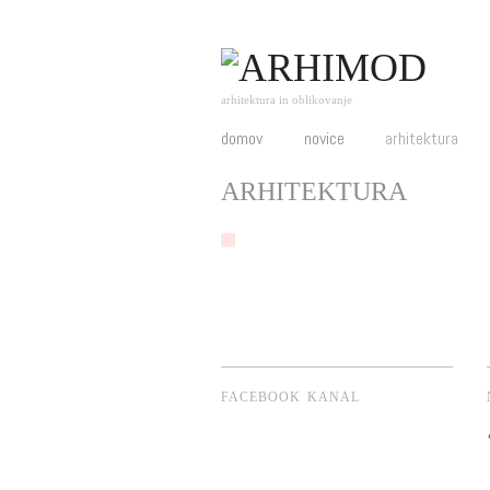
arhitektura in oblikovanje
domov
novice
arhitektura
ARHITEKTURA
FACEBOOK KANAL