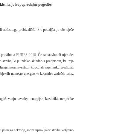
sklenitvijo kupoprodajne pogodbe.
 začasnega prebivališča. Pri podaljšanju obstoječe
 pravilnika
PURES 2010
. Če se stavba ali njen del
h stavbe, ki je izdelan skladno s predpisom, ki ureja
jenja mora investitor kupcu ali najemniku predložiti
objektih namesto energetske izkaznice zadošča izkaz
 oglaševanju navedejo energijski kazalniki energetske
i javnega sektorja, mora upravljalec stavbe veljavno