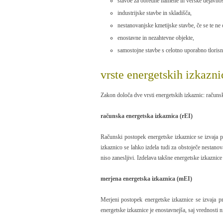
stavbe za obredne namene in verske dejavnos
industrijske stavbe in skladišča,
nestanovanjske kmetijske stavbe, če se te ne 
enostavne in nezahtevne objekte,
samostojne stavbe s celotno uporabno tlori
vrste energetskih izkazni
Zakon določa dve vrsti energetskih izkaznic: računsk
računska energetska izkaznica (rEI)
Računski postopek energetske izkaznice se izvaja p
izkaznico se lahko izdela tudi za obstoječe nestanov
niso zanesljivi. Izdelava takšne energetske izkaznice
merjena energetska izkaznica (mEI)
Merjeni postopek energetske izkaznice se izvaja pri
energetske izkaznice je enostavnejša, saj vrednosti n