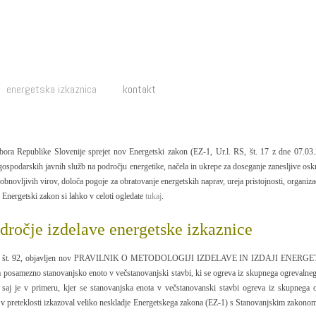
energetska izkaznica
kontakt
bora Republike Slovenije sprejet nov Energetski zakon (EZ-1, Ur.l. RS, št. 17 z dne 07.03.20
a gospodarskih javnih služb na področju energetike, načela in ukrepe za doseganje zanesljive osk
z obnovljivih virov, določa pogoje za obratovanje energetskih naprav, ureja pristojnosti, organizac
 Energetski zakon si lahko v celoti ogledate
tukaj
.
odročje izdelave energetske izkaznice
tu RS, št. 92, objavljen nov PRAVILNIK O METODOLOGIJI IZDELAVE IN IZDAJI ENER
za posamezno stanovanjsko enoto v večstanovanjski stavbi, ki se ogreva iz skupnega ogrevaln
, saj je v primeru, kjer se stanovanjska enota v večstanovanski stavbi ogreva iz skupnega 
je v preteklosti izkazoval veliko neskladje Energetskega zakona (EZ-1) s Stanovanjskim zakonom