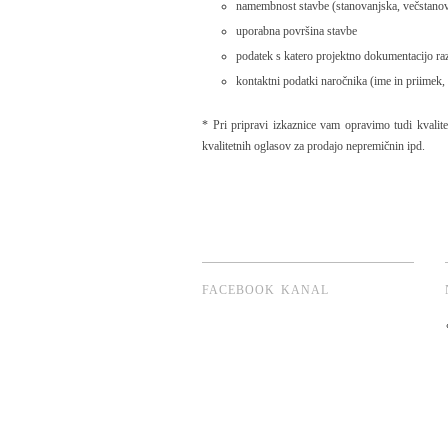
namembnost stavbe (stanovanjska, večstanov
uporabna površina stavbe
podatek s katero projektno dokumentacijo ra
kontaktni podatki naročnika (ime in priimek, 
* Pri pripravi izkaznice vam opravimo tudi kvalite
kvalitetnih oglasov za prodajo nepremičnin ipd.
FACEBOOK KANAL