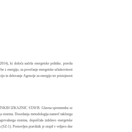
14), ki določa načela energetske politike, pravila
rbe z energijo, za povečanje energetske učinkovitosti
ijo in delovanje Agencije za energijo ter pristojnosti
GETSKIH IZKAZNIC STAVB. Glavna sprememba se
ega sistema. Dosedanja metodologija namreč takšnega
ogrevalnega sistema, dopuščala izdelavo energetske
 (SZ-1). Prenovljen pravilnik je stopil v veljavo dne