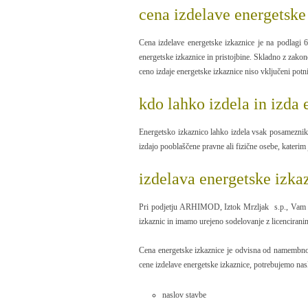
cena izdelave energetske
Cena izdelave energetske izkaznice je na podlagi 6
energetske izkaznice in pristojbine. Skladno z zakon
ceno izdaje energetske izkaznice niso vključeni potn
kdo lahko izdela in izda
Energetsko izkaznico lahko izdela vsak posameznik, 
izdajo pooblaščene pravne ali fizične osebe, katerim 
izdelava energetske izka
Pri podjetju ARHIMOD, Iztok Mrzljak s.p., Vam ponu
izkaznic in imamo urejeno sodelovanje z licencirani
Cena energetske izkaznice je odvisna od namembnost
cene izdelave energetske izkaznice, potrebujemo nas
naslov stavbe