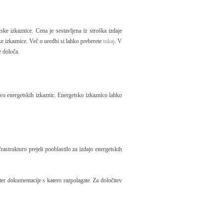
ke izkaznice. Cena je sestavljena iz stroška izdaje
ke izkaznice. Več o uredbi si lahko preberete
tukaj
. V
e določa.
avo energetskih izkaznic. Energetsko izkaznico lahko
strukturo prejeli pooblastilo za izdajo energetskih
er dokumentacije s katero razpolagate. Za določitev