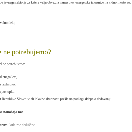
be javnega sektorja za katere velja obvezna namestitev energetske izkaznice na vidno mesto so:
valno delo,
e ne potrebujemo?
el ne potrebujemo:
d enega leta,
 razlastitev,
em postopku
ast Republike Slovenije ali lokalne skupnosti prešla na podlagi sklepa o dedovanju.
 ne nanašajo na:
varstvu
kulturne dediščine