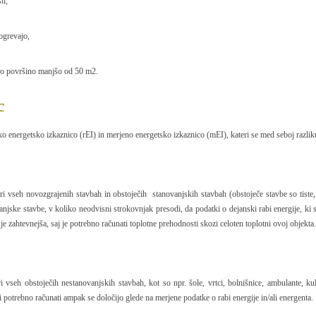
ti,
ogrevajo,
sno površino manjšo od 50 m2.
c
o energetsko izkaznico (rEI) in merjeno energetsko izkaznico (mEI), kateri se med seboj razliku
ri vseh novozgrajenih stavbah in obstoječih stanovanjskih stavbah (obstoječe stavbe so tiste,
anjske stavbe, v koliko neodvisni strokovnjak presodi, da podatki o dejanski rabi energije, ki
 je zahtevnejša, saj je potrebno računati toplotne prehodnosti skozi celoten toplotni ovoj objekta.
 vseh obstoječih nestanovanjskih stavbah, kot so npr. šole, vrtci, bolnišnice, ambulante, kul
i potrebno računati ampak se določijo glede na merjene podatke o rabi energije in/ali energenta.