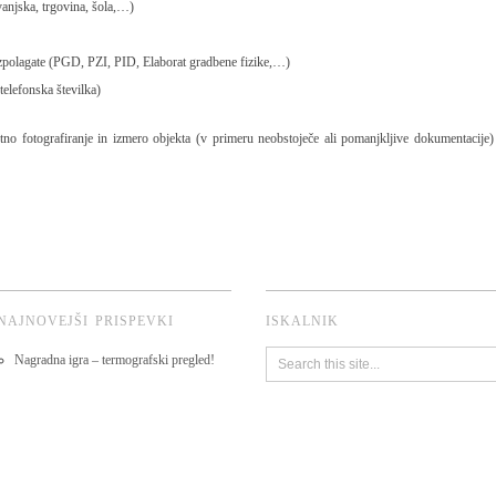
anjska, trgovina, šola,…)
zpolagate (PGD, PZI, PID, Elaborat gradbene fizike,…)
telefonska številka)
tno fotografiranje in izmero objekta (v primeru neobstoječe ali pomanjkljive dokumentacije) 
NAJNOVEJŠI PRISPEVKI
ISKALNIK
Nagradna igra – termografski pregled!