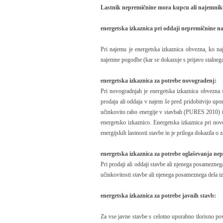
Lastnik nepremičnine mora kupcu ali najemniku 
energetska izkaznica pri oddaji nepremičnine n
Pri najemu je energetska izkaznica obvezna, ko na
najemne pogodbe (kar se dokazuje s prijavo stalnega
energetska izkaznica za potrebe novogradenj:
Pri novogradnjah je energetska izkaznica obvezna 
prodaja ali oddaja v najem še pred pridobitvijo upor
učinkovito rabo energije v stavbah (PURES 2010) in 
energetsko izkaznico. Energetska izkaznica pri nov
energijskih lastnosti stavbe in je priloga dokazila o z
energetska izkaznica za potrebe oglaševanja ne
Pri prodaji ali oddaji stavbe ali njenega posamezneg
učinkovitosti stavbe ali njenega posameznega dela iz
energetska izkaznica za potrebe javnih stavb:
Za vse javne stavbe s celotno uporabno tlorisno pov