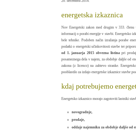
20. decembra 2014.
energetska izkaznica
Nov Energetski zakon med drugim v 333. členu ur
informacij o porabi energije v stavbi. Energetsko iz
bele tehnike. Podoben način izražanja porabe energ
podatki o energetski učinkovitosti stavbe ter pripo
od 1. januarja 2015 obvezna listina
pri prodaj
posameznega dela v najem, za obdobje daljše od eneg
zakona (z licenco) na zahtevo stranke. Energetsko
pooblastilo za izdajo energetske izkaznice stavbe po
kdaj potrebujemo energe
Energetsko izkaznico morajo zagotoviti lastniki stav
novogradnje,
prodaje,
oddaje najemniku za obdobje daljše od en