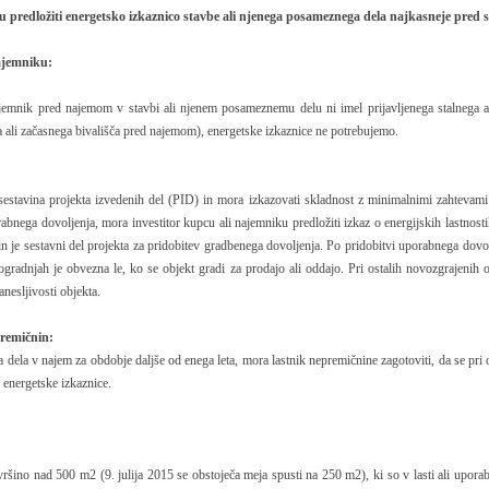
predložiti energetsko izkaznico stavbe ali njenega posameznega dela najkasneje pred 
ajemniku:
jemnik pred najemom v stavbi ali njenem posameznemu delu ni imel prijavljenega stalnega ali
 ali začasnega bivališča pred najemom), energetske izkaznice ne potrebujemo.
sestavina projekta izvedenih del (PID) in mora izkazovati skladnost z minimalnimi zahtevami
abnega dovoljenja, mora investitor kupcu ali najemniku predložiti izkaz o energijskih lastnosti
je sestavni del projekta za pridobitev gradbenega dovoljenja. Po pridobitvi uporabnega dovol
ogradnjah je obvezna le, ko se objekt gradi za prodajo ali oddajo. Pri ostalih novozgrajenih 
anesljivosti objekta.
premičnin:
a dela v najem za obdobje daljše od enega leta, mora lastnik nepremičnine zagotoviti, da se pri
 energetske izkaznice.
ršino nad 500 m2 (9. julija 2015 se obstoječa meja spusti na 250 m2), ki so v lasti ali uporab