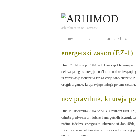
arhitektura in oblikovanje
domov
novice
arhitektura
energetski zakon (EZ-1)
Dne 24. februarja 2014 je bil na seji Državnega z
delovanja trga z energijo, načine in oblike izvajanj
in varčevanja z energijo ter za večjo rabo energije i
drugih organov, ki opravljajo naloge po tem zakonu.
nov pravilnik, ki ureja p
Dne 19. decembra 2014 je bil v Uradnem lis
odraža predvsem pri izdelavi energetskih izkaznic 
načina izdelave energetske izkaznice ni dopuščala
izkaznice le za celotno stavbo. Prav slednji razlog 