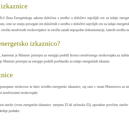
 izkaznice
8.d člena Energetskega zakona določena z uredbo o določitvi najvišjih cen za izdajo energets
om, cene ne smejo presegati cen določenih z uredbo o določitvi najvišjih cen za izdajo energets
i stroški neodvisnih strokovnjakov in stroški zaradi nepopolne dokumentacije, katerih uredba n
 energetsko izkaznico?
kateremu je Minister pristojen za energijo podelil licenco neodvisnega strokovnjaka za izdel
je Minister pristojen za energijo podelil pooblastilo za izdajo energetskih izkaznic.
znice
jamo strokovno in hitro izvedbo energetske izkaznice, saj smo s strani Ministrstva za infra
mi neodvisnimi strokovnjaki.
i stavbe (vrsta energetske izkaznice: merjena EI ali računska EI), uporabne površine stavbe t
lednje podatke: