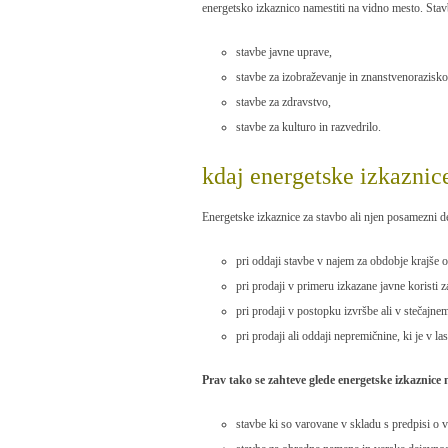
energetsko izkaznico namestiti na vidno mesto. Stav
stavbe javne uprave,
stavbe za izobraževanje in znanstvenorazisko
stavbe za zdravstvo,
stavbe za kulturo in razvedrilo.
kdaj energetske izkaznic
Energetske izkaznice za stavbo ali njen posamezni d
pri oddaji stavbe v najem za obdobje krajše o
pri prodaji v primeru izkazane javne koristi za
pri prodaji v postopku izvršbe ali v stečajn
pri prodaji ali oddaji nepremičnine, ki je v l
Prav tako se zahteve glede energetske izkaznice
stavbe ki so varovane v skladu s predpisi o 