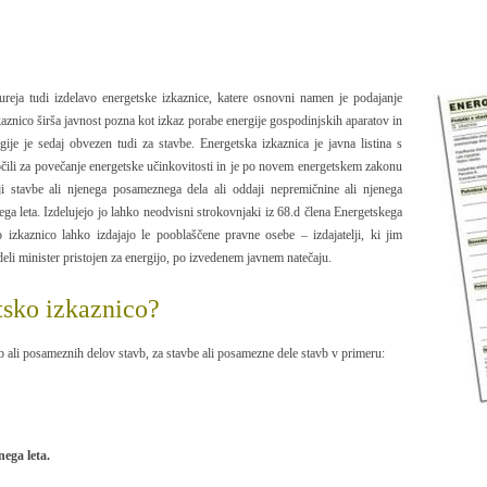
eja tudi izdelavo energetske izkaznice, katere osnovni namen je podajanje
kaznico širša javnost pozna kot izkaz porabe energije gospodinjskih aparatov in
ije je sedaj obvezen tudi za stavbe. Energetska izkaznica je javna listina s
ročili za povečanje energetske učinkovitosti in je po novem energetskem zakonu
i stavbe ali njenega posameznega dela ali oddaji nepremičnine ali njenega
a leta. Izdelujejo jo lahko neodvisni strokovnjaki iz 68.d člena Energetskega
 izkaznico lahko izdajajo le pooblaščene pravne osebe – izdajatelji, ki jim
deli minister pristojen za energijo, po izvedenem javnem natečaju.
tsko izkaznico?
b ali posameznih delov stavb, za stavbe ali posamezne dele stavb v primeru:
ega leta.